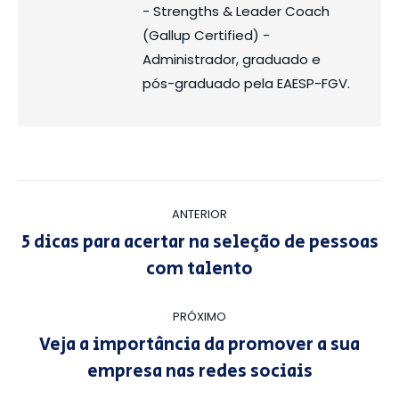
- Strengths & Leader Coach
(Gallup Certified) -
Administrador, graduado e
pós-graduado pela EAESP-FGV.
Navegação
ANTERIOR
de
5 dicas para acertar na seleção de pessoas
Post
post:
com talento
anterior:
PRÓXIMO
Veja a importância da promover a sua
Próximo
empresa nas redes sociais
post: